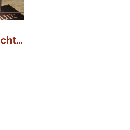
icht…