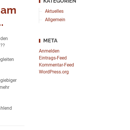
KATEGORIEN
igam
Aktuelles
.
Allgemein
 den
META
???
Anmelden
Eintrags-Feed
gleiten
Kommentar-Feed
WordPress.org
giebiger
 mehr
ahlend