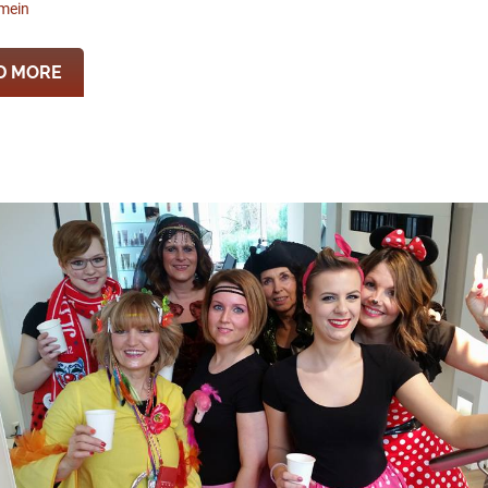
emein
D MORE