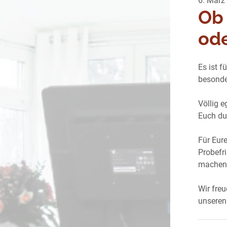
6. März
Ob 
ode
Es ist f
besonde
Völlig e
Euch dur
Für Eur
Probefr
machen
Wir fre
unseren