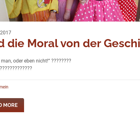
 2017
 die Moral von der Gesch
t man, oder eben nicht!“ ????????
?????????????
emein
D MORE