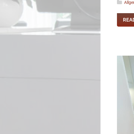
Allg
REA