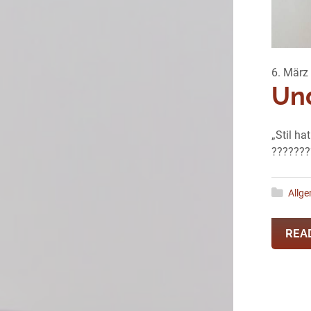
6. März
Und
„Stil ha
???????
Allg
REA