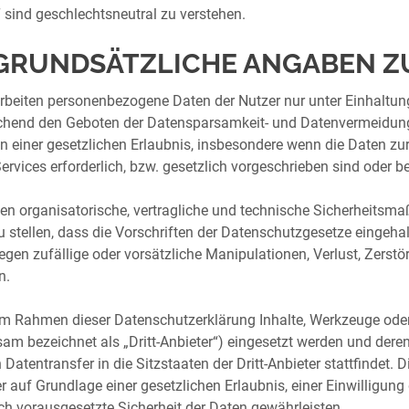
 sind geschlechtsneutral zu verstehen.
 GRUNDSÄTZLICHE ANGABEN 
arbeiten personenbezogene Daten der Nutzer nur unter Einhalt
chend den Geboten der Datensparsamkeit- und Datenvermeidung.
en einer gesetzlichen Erlaubnis, insbesondere wenn die Daten zu
ervices erforderlich, bzw. gesetzlich vorgeschrieben sind oder be
ffen organisatorische, vertragliche und technische Sicherheit
zu stellen, dass die Vorschriften der Datenschutzgesetze eingeh
egen zufällige oder vorsätzliche Manipulationen, Verlust, Zerst
n.
im Rahmen dieser Datenschutzerklärung Inhalte, Werkzeuge oder
am bezeichnet als „Dritt-Anbieter“) eingesetzt werden und deren
 Datentransfer in die Sitzstaaten der Dritt-Anbieter stattfindet. 
 auf Grundlage einer gesetzlichen Erlaubnis, einer Einwilligung d
ch vorausgesetzte Sicherheit der Daten gewährleisten.