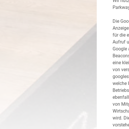
Wir nut
Parkway
Die Goo
Anzeigen
für die 
Aufruf 
Google 
Beacons“
eine kl
von ver
googles
welche I
Betrieb
ebenfall
von Mit
Wirtsch
wird. D
vorsteh