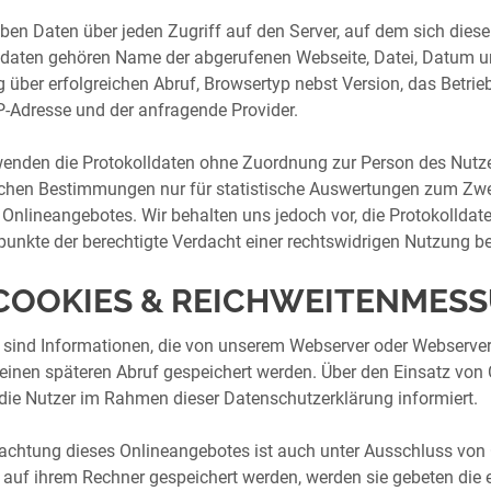
ben Daten über jeden Zugriff auf den Server, auf dem sich diese
sdaten gehören Name der abgerufenen Webseite, Datei, Datum u
 über erfolgreichen Abruf, Browsertyp nebst Version, das Betrie
IP-Adresse und der anfragende Provider.
wenden die Protokolldaten ohne Zuordnung zur Person des Nutzer
ichen Bestimmungen nur für statistische Auswertungen zum Zwec
 Onlineangebotes. Wir behalten uns jedoch vor, die Protokolldat
punkte der berechtigte Verdacht einer rechtswidrigen Nutzung be
 COOKIES & REICHWEITENMES
 sind Informationen, die von unserem Webserver oder Webservern
r einen späteren Abruf gespeichert werden. Über den Einsatz
die Nutzer im Rahmen dieser Datenschutzerklärung informiert.
rachtung dieses Onlineangebotes ist auch unter Ausschluss von 
 auf ihrem Rechner gespeichert werden, werden sie gebeten die 