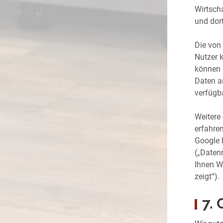
Wirtsch
und dort
Die von
Nutzer 
können 
Daten a
verfügb
Weitere
erfahre
Google 
(„Daten
Ihnen W
zeigt“).
7.