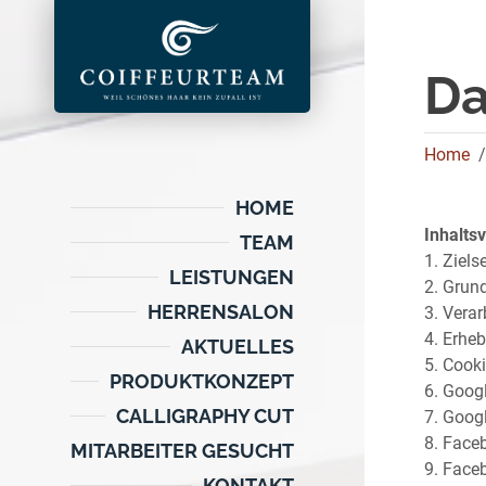
Da
Home
HOME
Inhalts
TEAM
1. Ziels
LEISTUNGEN
2. Grun
HERRENSALON
3. Vera
4. Erhe
AKTUELLES
5. Cook
PRODUKTKONZEPT
6. Goog
CALLIGRAPHY CUT
7. Goog
8. Face
MITARBEITER GESUCHT
9. Face
KONTAKT