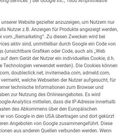
ting-Services“) der Google Inc., 1600 Amphitheatre
unserer Website gezielter anzuzeigen, um Nutzern nur
alls Nutzer z.B. Anzeigen für Produkte angezeigt werden,
rbei vom „Remarketing“. Zu diesen Zwecken wird bei
ices aktiv sind, unmittelbar durch Google ein Code von
s (unsichtbare Grafiken oder Code, auch als „Web
auf dem Gerät der Nutzer ein individuelles Cookie, d.h.
are Technologien verwendet werden). Die Cookies können
com, doubleclick.net, invitemedia.com, admeld.com,
 vermerkt, welche Webseiten der Nutzer aufgesucht, für
, ferner technische Informationen zum Browser und
aben zur Nutzung des Onlineangebotes. Es wird
ogle-Analytics mitteilen, dass die IP-Adresse innerhalb
staaten des Abkommens über den Europäischen
er von Google in den USA übertragen und dort gekürzt
anderen Angeboten von Google zusammengeführt. Diese
tionen aus anderen Quellen verbunden werden. Wenn