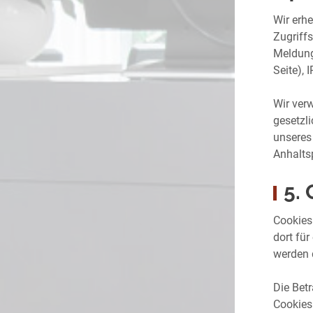
Wir erhe
Zugriff
Meldung
Seite), 
Wir ver
gesetzl
unseres
Anhalts
5.
Cookies
dort fü
werden 
Die Bet
Cookies