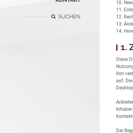
10. New
11. Einb
SUCHEN
12. Rec
13. Änd
14. Hinw
1.
Diese D
Nutzung
ihm ver
auf. Di
Desktop
Anbiete
Inhaber:
Kontakt
Der Beg